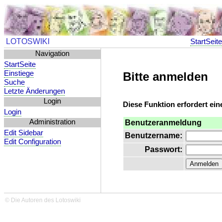
LOTOSWIKI
StartSeit
Navigation
StartSeite
Einstiege
Bitte anmelden
Suche
Letzte Änderungen
Login
Diese Funktion erfordert ein
Login
Administration
Benutzeranmeldung
Edit Sidebar
Benutzername:
Edit Configuration
Passwort:
© Die Autoren des Lotoswiki